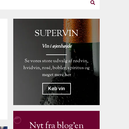
SUPERVIN
Vin i øjenhøjde
Se vores store udvalg af rødvin,
hvidvin, rosé, bobler, spiritus og
meget mere her
Køb vin
Nyt fra blog'en