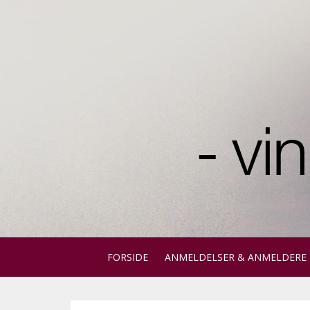
FORSIDE
ANMELDELSER & ANMELDERE
Dette er et søgefelt med en tilknyttet fun