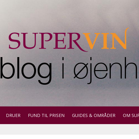
DRUER
FUND TIL PRISEN
GUIDES & OMRÅDER
OM SU
ktion for automatiske forslag.