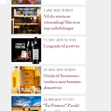
9. JAN. 2025 13.38.07
Vil du starte en
vinsamling? Her er 10
top-anbefalinger
11. OKT. 2019 12.19.55
Lynguide til portvin
25. AUG. 2023 10.58.01
Guide til Sauternes -
verdens mest berømte
dessertvin
22. MAJ 2025 17.17.31
"En Primeur"-Panik!