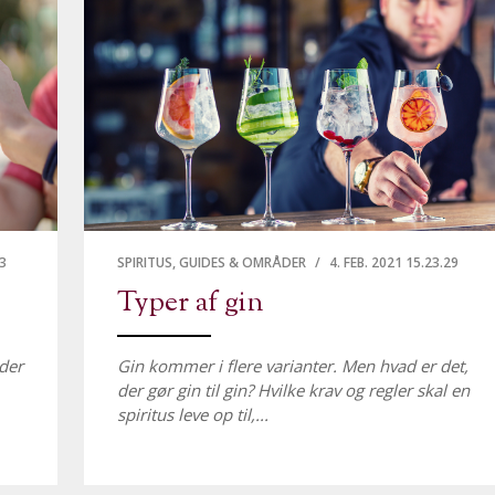
3
SPIRITUS,
GUIDES & OMRÅDER
/
4. FEB. 2021 15.23.29
Typer af gin
der
Gin kommer i flere varianter. Men hvad er det,
der gør gin til gin? Hvilke krav og regler skal en
spiritus leve op til,...