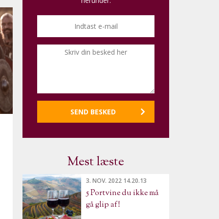
herunder.
Mest læste
3. NOV. 2022 14.20.13
5 Portvine du ikke må
gå glip af!