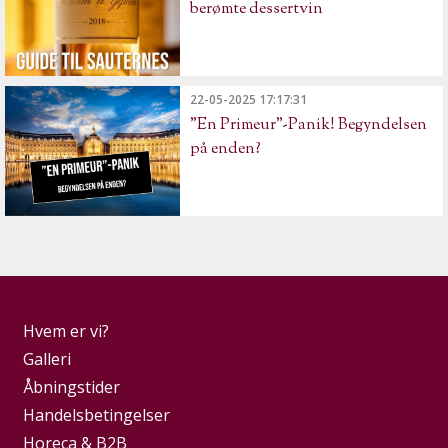
berømte dessertvin
22-05-2025 17:17:31
"En Primeur"-Panik! Begyndelsen
på enden?
Hvem er vi?
Galleri
Åbningstider
Handelsbetingelser
Horeca & B2B