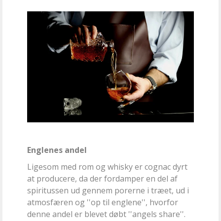
Englenes andel
Ligesom med rom og whisky er cognac dyrt
at producere, da der fordamper en del af
spiritussen ud gennem porerne i træet, ud i
atmosfæren og ''op til englene'', hvorfor
denne andel er blevet døbt ''angels share''.