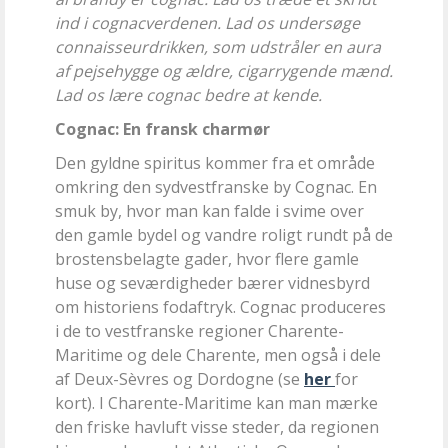
ind i cognacverdenen. Lad os undersøge
connaisseurdrikken, som udstråler en aura
af pejsehygge og ældre, cigarrygende mænd.
Lad os lære cognac bedre at kende.
Cognac: En fransk charmør
Den gyldne spiritus kommer fra et område
omkring den sydvestfranske by Cognac. En
smuk by, hvor man kan falde i svime over
den gamle bydel og vandre roligt rundt på de
brostensbelagte gader, hvor flere gamle
huse og seværdigheder bærer vidnesbyrd
om historiens fodaftryk. Cognac produceres
i de to vestfranske regioner Charente-
Maritime og dele Charente, men også i dele
af Deux-Sèvres og Dordogne (se
her
for
kort). I Charente-Maritime kan man mærke
den friske havluft visse steder, da regionen