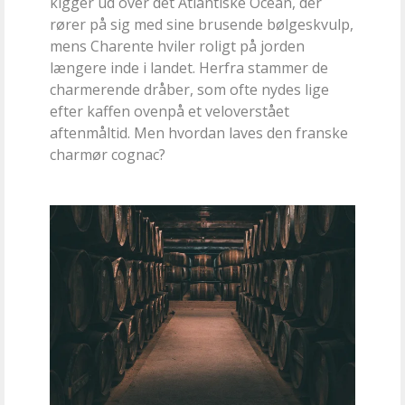
kigger ud over det Atlantiske Ocean, der
rører på sig med sine brusende bølgeskvulp,
mens Charente hviler roligt på jorden
længere inde i landet. Herfra stammer de
charmerende dråber, som ofte nydes lige
efter kaffen ovenpå et veloverstået
aftenmåltid. Men hvordan laves den franske
charmør cognac?