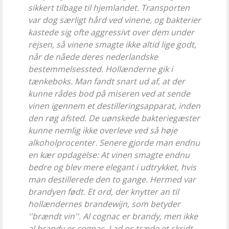
sikkert tilbage til hjemlandet. Transporten
var dog særligt hård ved vinene, og bakterier
kastede sig ofte aggressivt over dem under
rejsen, så vinene smagte ikke altid lige godt,
når de nåede deres nederlandske
bestemmelsessted. Hollænderne gik i
tænkeboks. Man fandt snart ud af, at der
kunne rådes bod på miseren ved at sende
vinen igennem et destilleringsapparat, inden
den røg afsted. De uønskede bakteriegæster
kunne nemlig ikke overleve ved så høje
alkoholprocenter. Senere gjorde man endnu
en kær opdagelse: At vinen smagte endnu
bedre og blev mere elegant i udtrykket, hvis
man destillerede den to gange. Hermed var
brandyen født. Et ord, der knytter an til
hollændernes
brandewijn, som betyder
''brændt vin''. Al cognac er brandy, men ikke
al brandy er cognac. Lad os træde et skridt