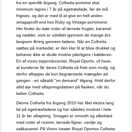
fra en specifik årgang. Colheita-portvine skal
minimum lagres i 7 år på egetræsfade, før de må
frigives, og det er med til at give en helt anden
smagsprofil end hos Ruby og Vintage-portvinene.
Her finder du især noter af tørrede frugter, karamel
og nødder, som er udviklet igennem de mange års
langsom iltning gennem fadene. Når en Colheita
sættes på markedet, er den klar til at blive drukket og
behøver ikke at skulle modne yderligere i kælderen.
En af vores topproducenter, Royal Oporto, vil have,
at kunderne får deres Colheita så frisk som mulig, og
derfor aftapper de kun begrænsede mængder ad
gangen - en såkaldt "on demand" tilgang. Hold derfor
altid øje med aftapningsdatoen på flasken, når du
køber Colheita.
Denne Colheita fra årgang 2010 har fået ekstra lang
tid på egetræsfadene og har således modnet i hele
11 år før aftapning. Smagen er smooth og silkeblød
med noter af
rosiner, tørrede figner, vanilje og
saltkaramel. På Vivino høster Royal Oportos Colheita