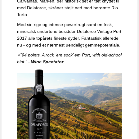
Carvalhas. Marken, der historisk set er tæt knyttet til
med Delaforce, skråner stejlt ned mod berømte Rio
Torto.
Med sin rige og intense powerfrugt samt en frisk,
mineralsk undertone besidder Delaforce Vintage Port
2017 alle topårets fineste dyder. Fantastisk allerede
nu - og med et nærmest uendeligt gemmepotentiale.
⭐"94 points. A rock ‘em sock’ em Port, with old-school
hint.” -
Wine Spectator