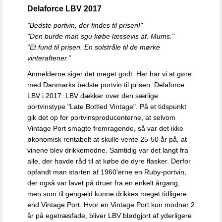
Delaforce LBV 2017
”B
edste portvin, der findes til prisen!"
"Den burde man sgu købe læssevis af. Mums."
”Et fund til prisen. En solstråle til de mørke
vinteraftener.”
Anmelderne siger det meget godt. Her har vi at gøre
med Danmarks bedste portvin til prisen. Delaforce
LBV i 2017. LBV dækker over den særlige
portvinstype "Late Bottled Vintage". På et tidspunkt
gik det op for portvinsproducenterne, at selvom
Vintage Port smagte fremragende, så var det ikke
økonomisk rentabelt at skulle vente 25-50 år på, at
vinene blev drikkemodne. Samtidig var det langt fra
alle, der havde råd til at købe de dyre flasker. Derfor
opfandt man starten af 1960'erne en Ruby-portvin,
der også var lavet på druer fra en enkelt årgang,
men som til gengæld kunne drikkes meget tidligere
end Vintage Port. Hvor en Vintage Port kun modner 2
år på egetræsfade, bliver LBV blødgjort af yderligere