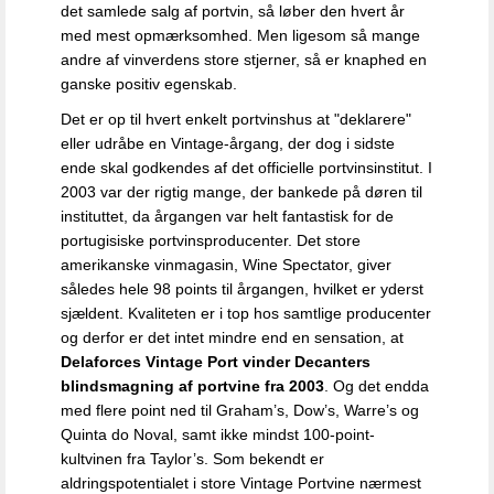
det samlede salg af portvin, så løber den hvert år
med mest opmærksomhed. Men ligesom så mange
andre af vinverdens store stjerner, så er knaphed en
ganske positiv egenskab.
Det er op til hvert enkelt portvinshus at "deklarere"
eller udråbe en Vintage-årgang, der dog i sidste
ende skal godkendes af det officielle portvinsinstitut. I
2003 var der rigtig mange, der bankede på døren til
instituttet, da årgangen var helt fantastisk for de
portugisiske portvinsproducenter. Det store
amerikanske vinmagasin, Wine Spectator, giver
således hele 98 points til årgangen, hvilket er yderst
sjældent. Kvaliteten er i top hos samtlige producenter
og derfor er det intet mindre end en sensation, at
Delaforces Vintage Port vinder Decanters
blindsmagning af portvine fra 2003
. Og det endda
med
flere point ned til Graham’s, Dow’s, Warre’s og
Quinta do Noval, samt ikke mindst 100-point-
kultvinen fra Taylor’s. Som bekendt er
aldringspotentialet i store Vintage Portvine nærmest