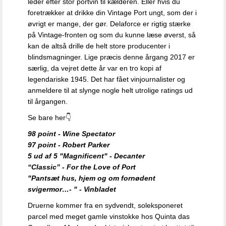
leder efter stor portvin til kælderen. Eller hvis du
foretrækker at drikke din Vintage Port ungt, som der i
øvrigt er mange, der gør. Delaforce er rigtig stærke
på Vintage-fronten og som du kunne læse øverst, så
kan de altså drille de helt store producenter i
blindsmagninger. Lige præcis denne årgang 2017 er
særlig, da v
ejret dette år var
en tro kopi af
legendariske 1945. Det har fået vinjournalister og
anmeldere til at slynge nogle helt utrolige ratings ud
til årgangen.
Se bare her👇
98 point - Wine Spectator
97 point - Robert Parker
5 ud af 5 "Magnificent" - Decanter
“Classic” - For the Love of Port
"Pantsæt hus, hjem og om fornødent
svigermor…- " - Vinbladet
Druerne kommer fra en sydvendt, soleksponeret
parcel med meget gamle vinstokke hos Quinta das