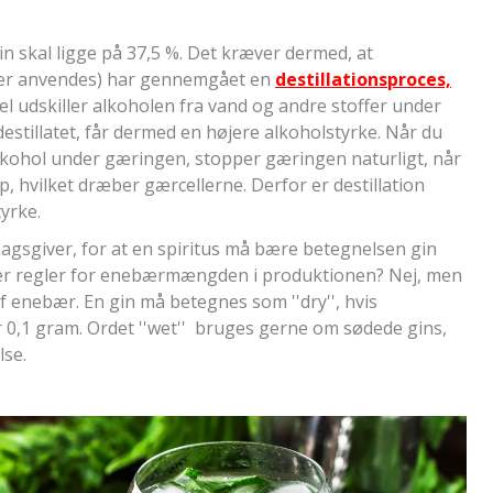
n skal ligge på 37,5 %. Det kræver dermed, at
, der anvendes) har gennemgået en
destillationsproces,
el udskiller alkoholen fra vand og andre stoffer under
stillatet, får dermed en højere alkoholstyrke. Når du
alkohol under gæringen, stopper gæringen naturligt, når
p, hvilket dræber gærcellerne. Derfor er destillation
tyrke.
sgiver, for at en spiritus må bære betegnelsen gin
 der regler for enebærmængden i produktionen? Nej, men
 enebær. En gin må betegnes som ''dry'', hvis
er 0,1 gram. Ordet ''wet'' bruges gerne om sødede gins,
se.