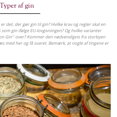
Typer af gin
 det, der gør gin til gin? Hvilke krav og regler skal en
s som gin ifølge EU-lovgivningen? Og hvilke varianter
on Gin'' over? Kommer den nødvendigvis fra storbyen
s med her og få svaret. Bemærk, at nogle af tingene er