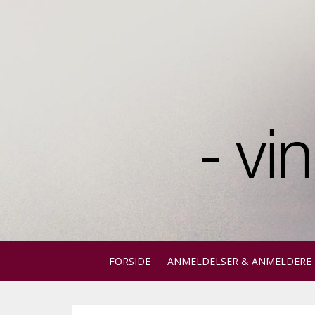
FORSIDE
ANMELDELSER & ANMELDERE
Dette er et søgefelt med en tilknyttet fun