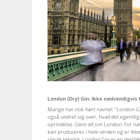
London (Dry) Gin: Ikke nødvendigvis 
Mange har nok hørt navnet ''London Gin
også undret sig over, hvad det egentlig
oprindelse. Glem alt om London. For na
kan produceres i hele verden og er ikke
smule teknisk. London Gin er en destille