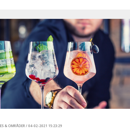
.
ES & OMRÅDER
/
04-02-2021 15:23:29