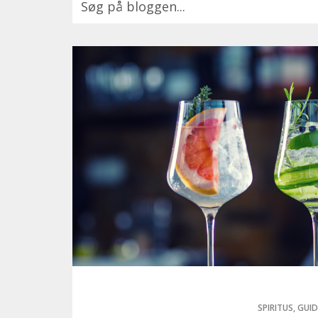
Der er ingen forslag, da søgefeltet er tomt
SPIRITUS,
GUID