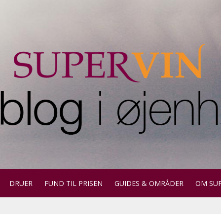
DRUER
FUND TIL PRISEN
GUIDES & OMRÅDER
OM SU
ktion for automatiske forslag.