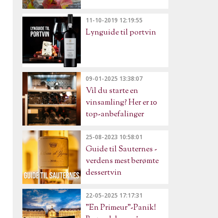
11-10-2019 12:19:55
Lynguide til portvin
09-01-2025 13:38:07
Vil du starte en
vinsamling? Her er 10
top-anbefalinger
25-08-2023 10:58:01
Guide til Sauternes -
verdens mest berømte
dessertvin
22-05-2025 17:17:31
"En Primeur"-Panik!