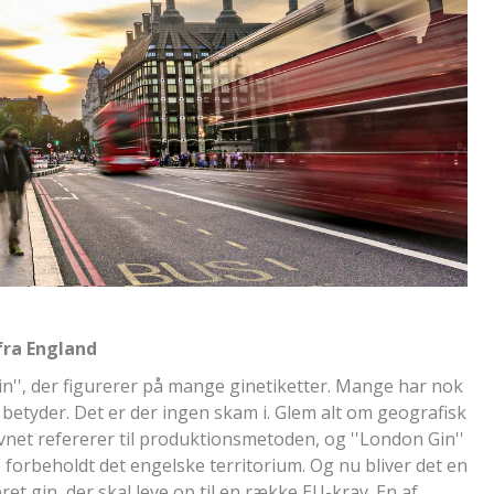
fra England
'', der figurerer på mange ginetiketter. Mange har nok
 betyder. Det er der ingen skam i. Glem alt om geografisk
vnet refererer til produktionsmetoden, og ''London Gin''
 forbeholdt det engelske territorium. Og nu bliver det en
ret gin, der skal leve op til en række EU-krav. En af