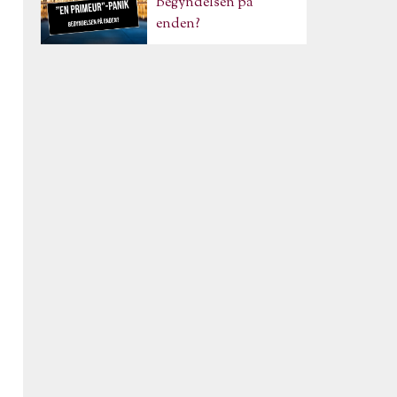
Begyndelsen på
enden?