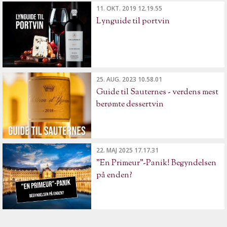
11. OKT. 2019 12.19.55
Lynguide til portvin
25. AUG. 2023 10.58.01
Guide til Sauternes - verdens mest
berømte dessertvin
22. MAJ 2025 17.17.31
"En Primeur"-Panik! Begyndelsen
på enden?