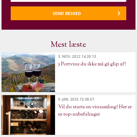
Mest læste
3. NOV. 2022 14.20.13
5 Portvine du ikke må gå glip af!
9. JAN. 2025 13.38.07
Vil du starte en vinsamling? Her er
10 top-anbefalinger