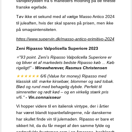
vaniljekrydderi fra 6 måneders modning på de fineste
franske egefade.
Tøv ikke et sekund med af vælge Masso Antico 2024
til juleaften, hvis der skal
spares på prisen, men ikke
på smagsintensiteten.
https://www.supervin.dk/masso-antico-primitivo-2024
Zeni Ripasso Valpolicella Superiore 2023
⭐
"
93 point. Zeni’s Ripasso Valpolicella Superiore er
og bliver et af markedets bedste Ripasso køb ... Køb
rigeligt!"
-
Winewherever, Rasmus Christensen
★★★★★★
6/6 (Value for money) Ripasso med
klassisk stil: mørke kirsebær, blommer og sød tobak.
Blød og rund med behagelig dybde. Perfekt til
simreretter og rødt kød – og en virkelig stærk pris
v/6."
-
Vin.connaisseur
Vi hopper videre til en italiensk vintype, der i årtier
har været blandt topanbefalingerne, når danskerne
har skullet finde vin til julemaden. Ripasso er bare et
sikkert hit, da d
u får meget af den samme fylde og
sødmefulde frugtsmag som i en Amarone, heriblandt