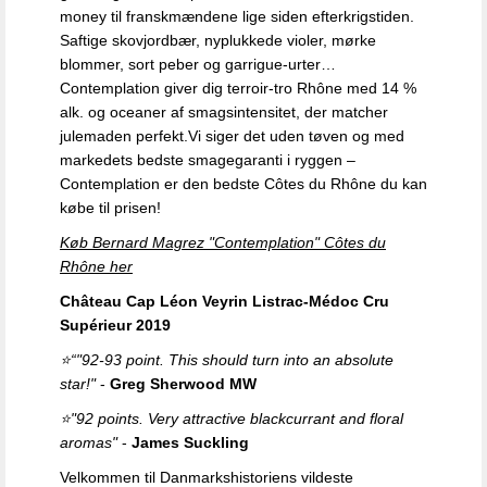
money til franskmændene lige siden efterkrigstiden.
Saftige skovjordbær, nyplukkede violer, mørke
blommer, sort peber og garrigue-urter…
Contemplation giver dig terroir-tro Rhône med 14 %
alk. og oceaner af smagsintensitet, der matcher
julemaden perfekt.
Vi siger det uden tøven og med
markedets bedste smagegaranti i ryggen –
Contemplation er den bedste Côtes du Rhône du kan
købe til prisen!
Køb Bernard Magrez "Contemplation" Côtes du
Rhône her
Château Cap Léon Veyrin Listrac-Médoc Cru
Supérieur 2019
⭐“
"92-93 point. This should turn into an absolute
star!"
-
Greg Sherwood MW
⭐
"92 points. Very attractive blackcurrant and floral
aromas"
-
James Suckling
Velkommen til Danmarkshistoriens vildeste