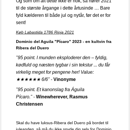
Og som om alt dette ikke er nok, så hører 2021
til de største årgange i dette årtusinde … Bare
fyld kælderen til både jul og nytår, før det er for
sent!
Køb Labastida 1786 Rioja 2021
Dominio del Aguila "Pícaro" 2023 - en kultvin fra
Ribera del Duero
"95 point. I munden eksploderer den – fyldig,
kødfuld og næsten tygbar i sin tekstur ... du får
virkelig meget for pengene her! Value:
★★★★★★ 6/6"
-
Vinonyme
"95 point. Et kanonslag fra Águila
Pícaro."
-
Winewherever, Rasmus
Christensen
Skal du have luksus-Ribera del Duero på bordet til
juleanden, så må du ikke snyde dig selv for Dominio