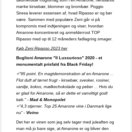
mørke kirsebær, blommer og brombær. Poggio
Siresa leverer essensen af, hvad Ripasso er og bør
være. Sammen med populære Zeni går vi på
kompromis med indtjeningen og viser, hvordan
Amarone-koncentreret og anmelderrost TOP
Ripasso med op til 12 måneders fadlagring smager.
Køb Zeni Ripasso 2023 her
Buglioni Amarone "Il Lussurioso" 2020 - et
monumentalt pri
sfald fra Black Friday!
⭐
"95 point.
En magtdemonstration af en Amarone ...
Flot duft af tørret frugt - kirsebær, svesker, rosiner,
vanilje, kokos, mælkechokolade og peber ... Hvis du
er glad for Amarone, så er dette et vanvittigt godt
køb."
-
Mad & Monopolet
⭐
"4,3 stjerner. Top 25 Amarone vine i Danmark lige
nu" -
Vivino
Det her er vinen som jeg selv tager med juleaften og
man må jo bare sige, at Amarone er og bliver den