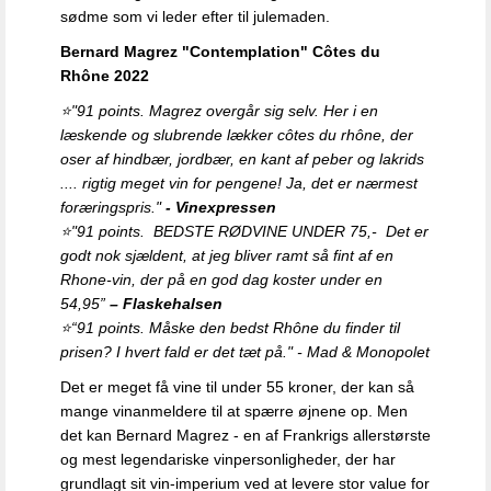
sødme som vi leder efter til julemaden.
Bernard Magrez "Contemplation" Côtes du
Rhône 2022
⭐
"91 points. Magrez overgår sig selv. Her i en
læskende og slubrende lækker côtes du rhône, der
oser af hindbær, jordbær, en kant af peber og lakrids
.... rigtig meget vin for pengene! Ja, det er nærmest
foræringspris."
- Vinexpressen
⭐
"91 points. BEDSTE RØDVINE UNDER 75,- Det er
godt nok sjældent, at jeg bliver ramt så fint af en
Rhone-vin, der på en god dag koster under en
54,95”
– Flaskehalsen
⭐
“91 points. Måske den bedst Rhône du finder til
prisen? I hvert fald er det tæt på." - Mad & Monopolet
Det er meget få vine til under 55 kroner, der kan så
mange vinanmeldere til at spærre øjnene op. Men
det kan Bernard Magrez - en af Frankrigs allerstørste
og mest legendariske vinpersonligheder, der har
grundlagt sit vin-imperium ved at levere stor value for