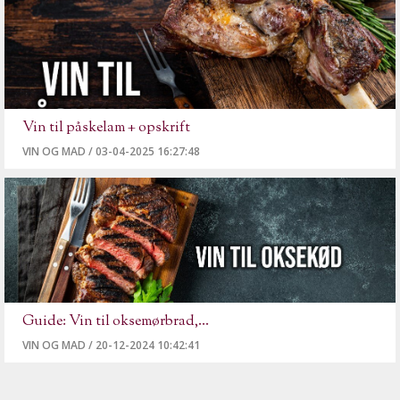
Vin til påskelam + opskrift
VIN OG MAD
/
03-04-2025 16:27:48
Guide: Vin til oksemørbrad,...
VIN OG MAD
/
20-12-2024 10:42:41