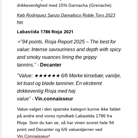
drikkevenlighed med 15% Garnacha (Grenache).
Køb Rodriguez Sanzo Damalisco Roble Toro 2023
her
Labastida 1786 Rioja 2021
⭐
"94 points. Rioja Report 2025 – The best for
value: Intense savouriness and depth with spicy
and smoky nuances lining the grippy
tannins."
-
Decanter
"Value: ★★★★★★ 6/6 Mørke kirsebær, vanilje,
let toast og bløde tanniner. En ekstremt
drikkevenlig Rioja med høj
value"
-
Vin.connaisseur
Value-valget i den spanske kategori kunne ikke faldet
på andre end vores nyindkøb Labastida 1786 fra
Rioja. Som du kan se, så har vinen scoret hele 94
point ved Decanter og 6/6 valuestjerner ved
Vin.Connaisseur!