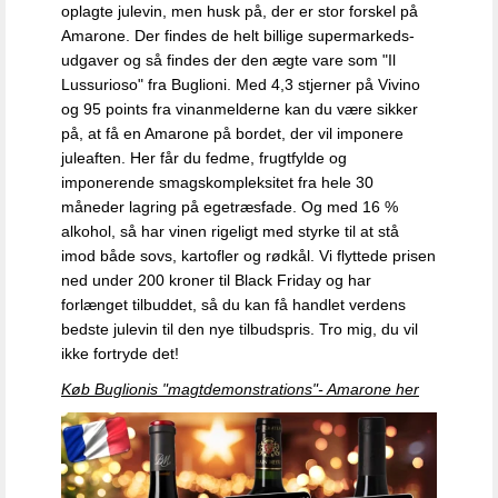
oplagte julevin, men husk på, der er stor forskel på
Amarone. Der findes de helt billige supermarkeds-
udgaver og så findes der den ægte vare som "Il
Lussurioso" fra Buglioni. Med 4,3 stjerner på Vivino
og 95 points fra vinanmelderne kan du være sikker
på, at få en Amarone på bordet, der vil imponere
juleaften.
Her får du fedme, frugtfylde og
imponerende smagskompleksitet fra hele 30
måneder lagring på egetræsfade. Og med 16 %
alkohol, så har vinen rigeligt med styrke til at stå
imod både sovs, kartofler og rødkål. Vi flyttede prisen
ned under 200 kroner til Black Friday og har
forlænget tilbuddet, så du kan få handlet verdens
bedste julevin til den nye tilbudspris. Tro mig, du vil
ikke fortryde det!
Køb Buglionis "magtdemonstrations"- Amarone her