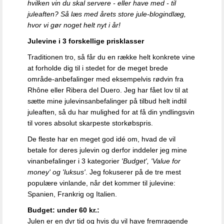
hvilken vin du skal servere - eller have med - til
juleaften? Så læs med årets store jule-blogindlæg,
hvor vi gør noget helt nyt i år!
Julevine i 3 forskellige prisklasser
Traditionen tro, så får du en række helt konkrete vine
at forholde dig til i stedet for de meget brede
område-anbefalinger med eksempelvis rødvin fra
Rhône eller Ribera del Duero. Jeg har fået lov til at
sætte mine julevinsanbefalinger på tilbud helt indtil
juleaften, så du har mulighed for at få din yndlingsvin
til vores absolut skarpeste storkøbspris.
De fleste har en meget god idé om, hvad de vil
betale for deres julevin og derfor inddeler jeg mine
vinanbefalinger i 3 kategorier
'Budget', 'Value for
money' og 'luksus'
. Jeg fokuserer på de tre mest
populære vinlande, når det kommer til julevine:
Spanien, Frankrig og Italien.
Budget: under 60 kr.:
Julen er en dyr tid og hvis du vil have fremragende