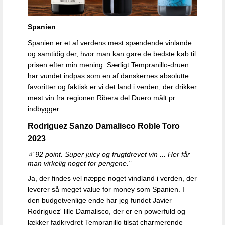
Spanien
Spanien er et af verdens mest spændende vinlande
og samtidig der, hvor man kan gøre de bedste køb til
prisen efter min mening. Særligt Tempranillo-druen
har vundet indpas som en af danskernes absolutte
favoritter og faktisk er vi det land i verden, der drikker
mest vin fra regionen Ribera del Duero målt pr.
indbygger.
Rodriguez Sanzo Damalisco Roble Toro
2023
⭐
”92 point.
Super juicy og frugtdrevet vin ... Her får
man virkelig noget for pengene."
Ja, der findes vel næppe noget vindland i verden, der
leverer så meget value for money som Spanien. I
den budgetvenlige ende har jeg fundet Javier
Rodriguez' lille Damalisco, der er en powerfuld og
lækker fadkrydret Tempranillo tilsat charmerende