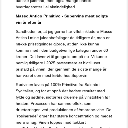
danske julemad, men også mange danske
hverdagsretter i al almindelighed.
Masso Antico Primitivo -
Supervins mest solgte
vin år efter år
Sandheden er, at jeg gerne har villet inkludere Masso
Antico i mine juleanbefalinger de tidligere år, men en
række prisstigninger gjorde, at den ikke kunne
komme med i den budgetvenlige kategori under 60
kroner. Det laver vi til gengæld om på nu. Vi kunne
nemlig tidligere i 2025 præsentere et hidtil uset
prisfald på vinen, der igennem de sidste mange år
har været den mest købte hos Supervin.
Rødvinen laves på 100% Primitivo fra Salento i
Syditalien, og for at opnå det bedste resultat med
fylde og sødme, indtørres druerne på vinstokken før
høsten.
Processen har samme effekt som
druetørringen ved produktionen af Amarone-vine. De
"rosinerede" druer har større koncentration og meget
mere smag. Vinen toppes
med lækkert