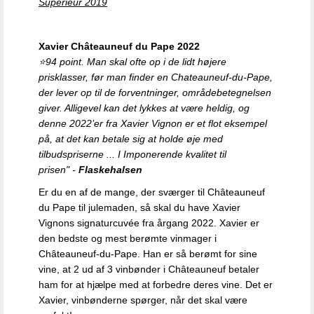
Supérieur 2019
Xavier Châteauneuf du Pape
2022
⭐
94 point. Man skal ofte op i de lidt højere
prisklasser, før man finder en Chateauneuf-du-Pape,
der lever op til de forventninger, områdebetegnelsen
giver. Alligevel kan det lykkes at være heldig, og
denne 2022’er fra Xavier Vignon er et flot eksempel
på, at det kan betale sig at holde øje med
tilbudspriserne ... I
Imponerende kvalitet til
prisen"
-
Flaskehalsen
Er du en af de mange, der sværger til Châteauneuf
du Pape til julemaden, så skal du have Xavier
Vignons signaturcuvée fra årgang 2022. Xavier er
den bedste og mest berømte vinmager i
Châteauneuf-du-Pape. Han er så berømt for sine
vine, at 2 ud af 3 vinbønder i Châteauneuf betaler
ham for at hjælpe med at forbedre deres vine. Det er
Xavier, vinbønderne spørger, når det skal være