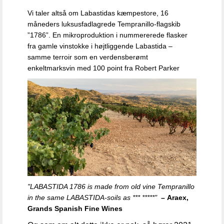
Vi taler altså om Labastidas kæmpestore, 16
måneders luksusfadlagrede Tempranillo-flagskib
”1786”. En mikroproduktion i nummererede flasker
fra gamle vinstokke i højtliggende Labastida –
samme terroir som en verdensberømt
enkeltmarksvin med 100 point fra Robert Parker
"
LABASTIDA 1786 is made from old vine Tempranillo
in the same LABASTIDA-soils as *** *****"
–
Araex,
Grands Spanish Fine Wines