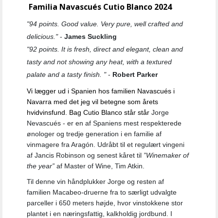
Familia Navascués Cutio Blanco 2024
"94 points. Good value. Very pure, well crafted and
delicious."
-
James Suckling
"92 points. It is fresh, direct and elegant, clean and
tasty and not showing any heat, with a textured
palate and a tasty finish. "
-
Robert Parker
Vi lægger ud i Spanien hos familien Navascués i
Navarra med det jeg vil betegne som årets
hvidvinsfund. Bag Cutio Blanco står
står
Jorge
Nevascués - er en af Spaniens mest respekterede
ønologer og tredje generation i en familie af
vinmagere fra Aragón. Udråbt til et regulært vingeni
af Jancis Robinson og senest kåret til
”Winemaker of
the year”
af Master of Wine, Tim Atkin.
Til denne vin håndplukker Jorge og resten af
familien Macabeo-druerne fra to særligt udvalgte
parceller i 650 meters højde, hvor vinstokkene stor
plantet i en næringsfattig, kalkholdig jordbund. I