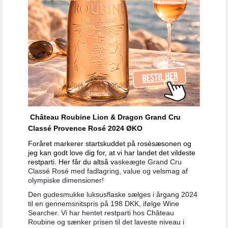
Château Roubine Lion & Dragon Grand Cru
Classé Provence Rosé 2024 ØKO
Foråret markerer startskuddet på rosésæsonen og
jeg kan godt love dig for, at vi har landet det vildeste
restparti. Her får du altså v
askeægte Grand Cru
Classé Rosé med fadlagring, value og velsmag af
olympiske dimensioner!
Den gudesmukke luksusflaske sælges i årgang 2024
til en gennemsnitspris på 198 DKK, ifølge Wine
Searcher. Vi har hentet restparti hos Château
Roubine og sænker prisen til det laveste niveau i