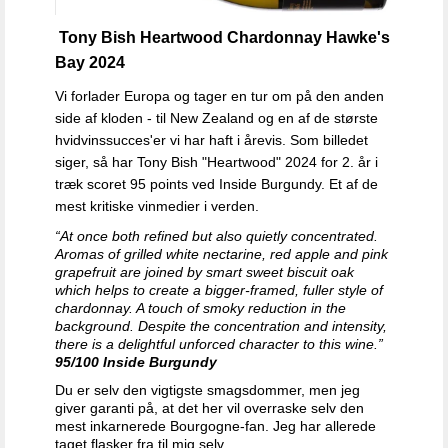
Tony Bish Heartwood Chardonnay Hawke's
Bay 2024
Vi forlader Europa og tager en tur om på den anden
side af kloden - til New Zealand og en af de største
hvidvinssucces'er vi har haft i årevis. Som billedet
siger, så har Tony Bish "Heartwood" 2024 for 2. år i
træk scoret 95 points ved Inside Burgundy. Et af de
mest kritiske vinmedier i verden.
“At once both refined but also quietly concentrated.
Aromas of grilled white nectarine, red apple and pink
grapefruit are joined by smart sweet biscuit oak
which helps to create a bigger-framed, fuller style of
chardonnay. A touch of smoky reduction in the
background. Despite the concentration and intensity,
there is a delightful unforced character to this wine.”
95/100 Inside Burgundy
Du er selv den vigtigste smagsdommer, men jeg
giver garanti på, at det her vil overraske selv den
mest inkarnerede Bourgogne-fan. Jeg har allerede
taget flasker fra til mig selv.