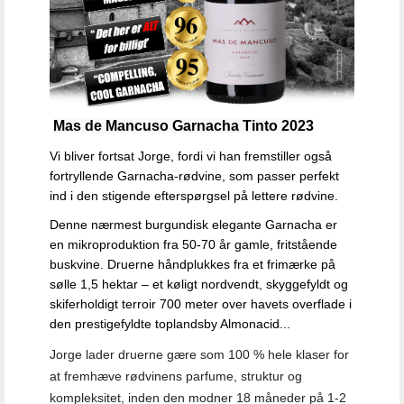
Mas de Mancuso Garnacha Tinto 2023
Vi bliver fortsat Jorge, fordi vi han fremstiller også
fortryllende Garnacha-rødvine, som passer perfekt
ind i den stigende efterspørgsel på lettere rødvine.
Denne nærmest burgundisk elegante Garnacha er
en mikroproduktion fra 50-70 år gamle, fritstående
buskvine. Druerne håndplukkes fra et frimærke på
sølle 1,5 hektar – et køligt nordvendt, skyggefyldt og
skiferholdigt terroir 700 meter over havets overflade i
den prestigefyldte toplandsby Almonacid...
Jorge lader druerne gære som 100 % hele klaser for
at fremhæve rødvinens parfume, struktur og
kompleksitet, inden den modner 18 måneder på 1-2