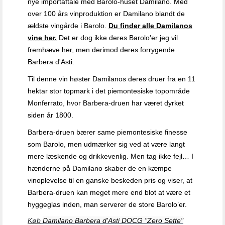
nye importaftale med Barolo-huset Damilano.
Med
over 100 års vinproduktion er Damilano blandt de
ældste vingårde i Barolo.
Du finder alle Damilanos
vine her.
Det er dog ikke deres Barolo'er jeg vil
fremhæve her, men derimod deres forrygende
Barbera d'Asti.
Til denne vin høster Damilanos deres druer fra en 11
hektar stor topmark i det piemontesiske topområde
Monferrato, hvor Barbera-druen har været dyrket
siden år 1800.
Barbera-druen bærer same piemontesiske finesse
som Barolo, men udmærker sig ved at være langt
mere læskende og drikkevenlig. Men tag ikke fejl… I
hænderne på Damilano skaber de en kæmpe
vinoplevelse til en ganske beskeden pris og viser, at
Barbera-druen kan meget mere end blot at være et
hyggeglas inden, man serverer de store Barolo’er.
Køb
Damilano Barbera d'Asti DOCG "Zero Sette"