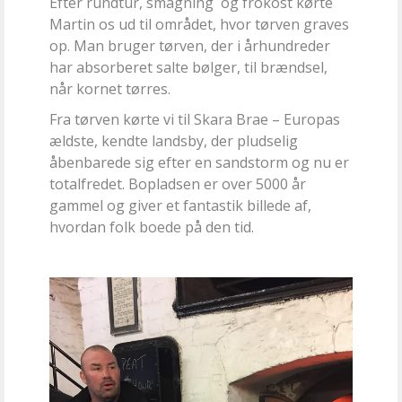
Efter rundtur, smagning og frokost kørte
Martin os ud til området, hvor tørven graves
op. Man bruger tørven, der i århundreder
har absorberet salte bølger, til brændsel,
når kornet tørres.
Fra tørven kørte vi til Skara Brae – Europas
ældste, kendte landsby, der pludselig
åbenbarede sig efter en sandstorm og nu er
totalfredet. Bopladsen er over 5000 år
gammel og giver et fantastik billede af,
hvordan folk boede på den tid.