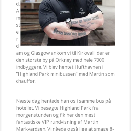
d,
A
m
st
e
r
d
am og Glasgow ankom vi til Kirkwall, der er
den største by på Orkney med hele 7000
indbyggere. Vi blev hentet i lufthavnen i
”Highland Park minibussen” med Martin som
chauffør.
Næste dag hentede han os i samme bus på
hotellet. Vi besøgte Highland Park fra
morgenstunden og fik her den mest
fantastiske VIP rundvisning af Martin
Markvardsen. Vi nåede også lige at smage 8-