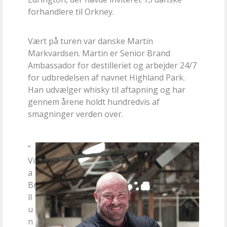
forhandlere til Orkney.
Vært på turen var danske Martin
Markvardsen. Martin er Senior Brand
Ambassador for destilleriet og arbejder 24/7
for udbredelsen af navnet Highland Park.
Han udvælger whisky til aftapning og har
gennem årene holdt hundredvis af
smagninger verden over.
”
Vi
a
Bi
ll
u
n